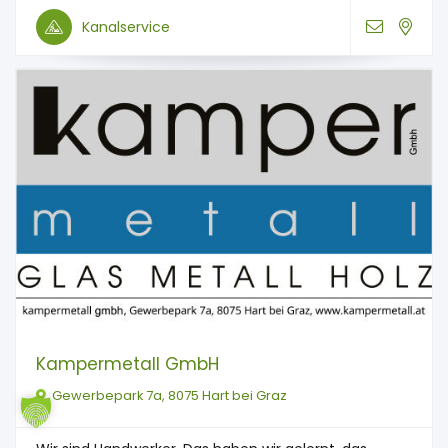
Kanalservice
Kampermetall GmbH
Gewerbepark 7a, 8075 Hart bei Graz