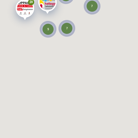
20
7
7
5