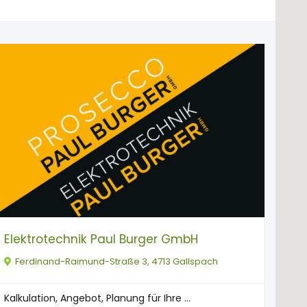
Elektrotechnik Paul Burger GmbH
Ferdinand-Raimund-Straße 3, 4713 Gallspach
Kalkulation, Angebot, Planung für Ihre ...