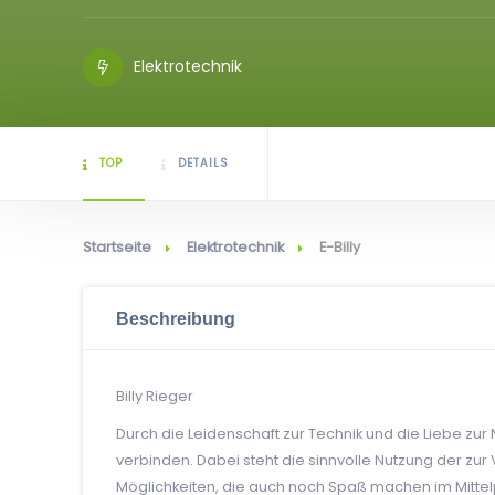
Elektrotechnik
TOP
DETAILS
Startseite
Elektrotechnik
E-Billy
Beschreibung
Billy Rieger
Durch die Leidenschaft zur Technik und die Liebe zur
verbinden. Dabei steht die sinnvolle Nutzung der zu
Möglichkeiten, die auch noch Spaß machen im Mitte