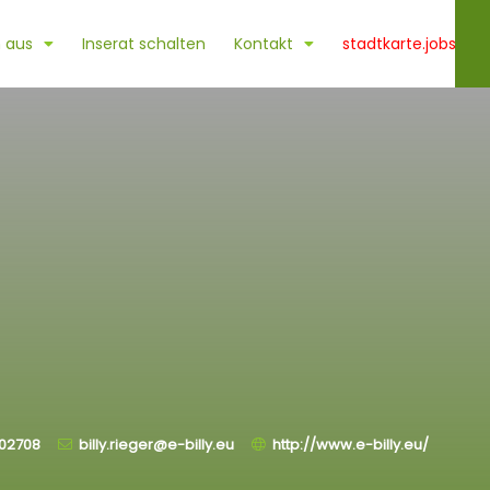
 aus
Inserat schalten
Kontakt
stadtkarte.jobs
02708
billy.rieger@e-billy.eu
http://www.e-billy.eu/