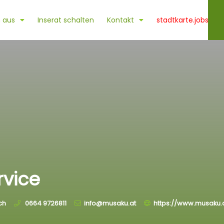
 aus
Inserat schalten
Kontakt
stadtkarte.jobs
vice
ch
0664 9726811
info@musaku.at
https://www.musaku.