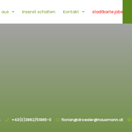
 aus
Inserat schalten
Kontakt
stadtkarte.jobs
h
+43(0)3862/51965-0
florian@droexler@hausmann.at