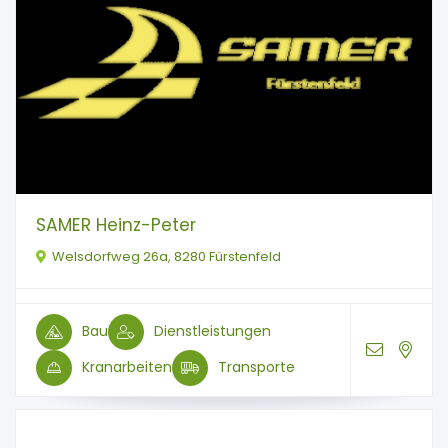
SAMER Heinz-Peter
Welsdorfweg 26a, 8280 Fürstenfeld
Bau
Dienstleistungen
Kranarbeiten
Transporte