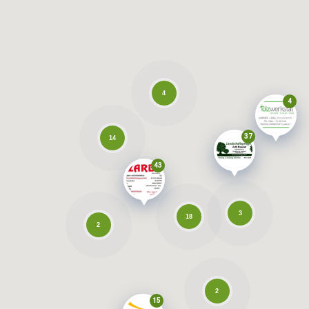
4
4
37
14
43
3
18
2
2
15