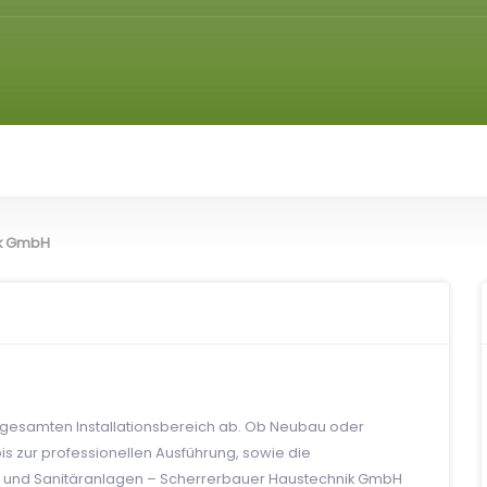
ik GmbH
n gesamten Installationsbereich ab. Ob Neubau oder
s zur professionellen Ausführung, sowie die
 und Sanitäranlagen – Scherrerbauer Haustechnik GmbH