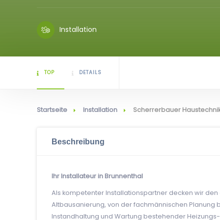
Installation
TOP
DETAILS
Startseite
Installation
Scherrerbauer Haustechn
Beschreibung
Ihr Installateur in Brunnenthal
Als kompetenter Installationspartner decken wir de
Altbausanierung, von der fachmännischen Planung bi
Instandhaltung und Wartung bestehender Heizungs-