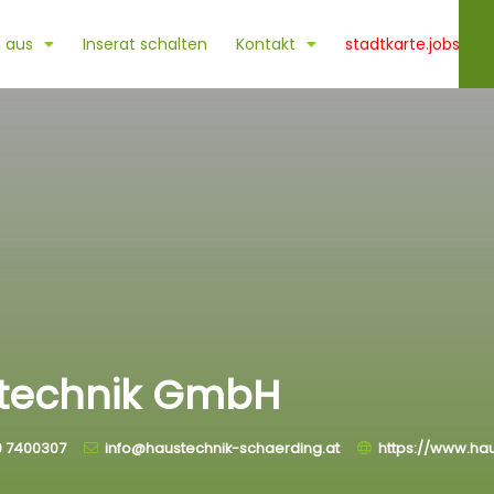
 aus
Inserat schalten
Kontakt
stadtkarte.jobs
stechnik GmbH
0 7400307
info@haustechnik-schaerding.at
https://www.hau