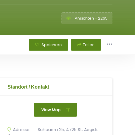
Ansichten - 2265
Speichern
Teilen
Standort / Kontakt
View Map
Adresse:
Schauern 25, 4725 St. Aegidi,