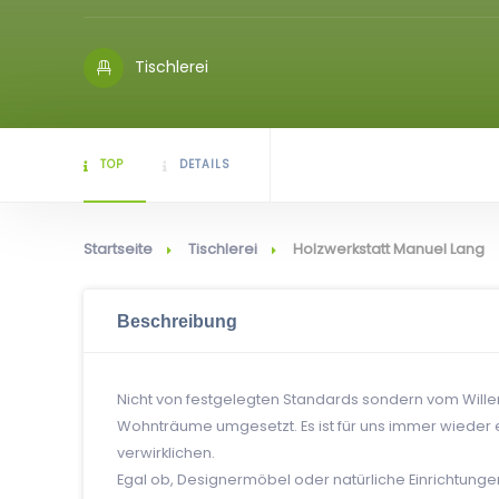
Tischlerei
TOP
DETAILS
Startseite
Tischlerei
Holzwerkstatt Manuel Lang
Beschreibung
Nicht von festgelegten Standards sondern vom Wille
Wohnträume umgesetzt. Es ist für uns immer wieder
verwirklichen.
Egal ob, Designermöbel oder natürliche Einrichtungen