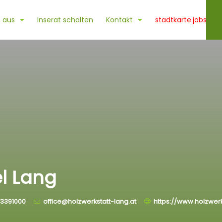
 aus
Inserat schalten
Kontakt
stadtkarte.jobs
l Lang
73391000
office@holzwerkstatt-lang.at
https://www.holzwerk