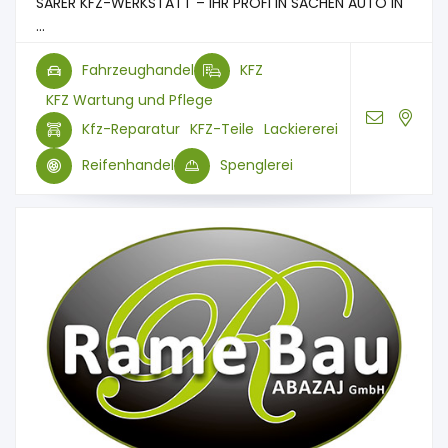
SARER KFZ-WERKSTATT – IHR PROFI IN SACHEN AUTO IN
...
Fahrzeughandel
KFZ
KFZ Wartung und Pflege
Kfz-Reparatur
KFZ-Teile
Lackiererei
Reifenhandel
Spenglerei