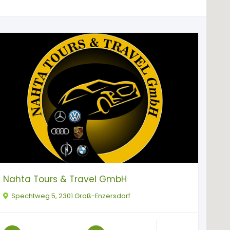
Nahta Tours & Travel GmbH
Spechtweg 5, 2301 Groß-Enzersdorf