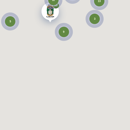
13
50
3
5
9