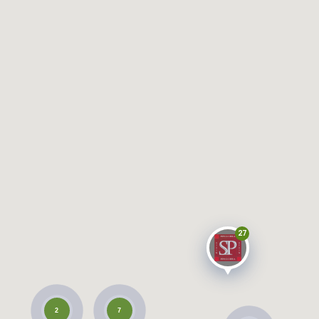
27
2
7