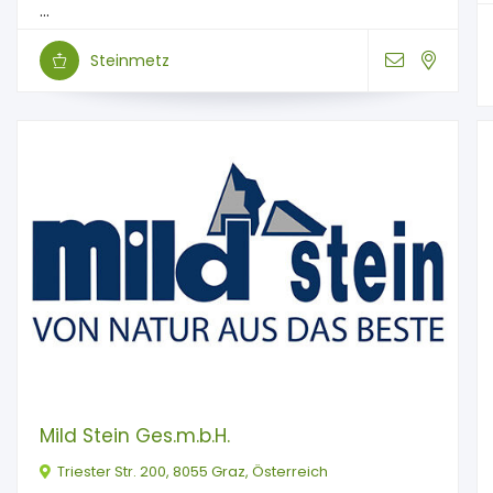
...
Steinmetz
Mild Stein Ges.m.b.H.
Triester Str. 200, 8055 Graz, Österreich