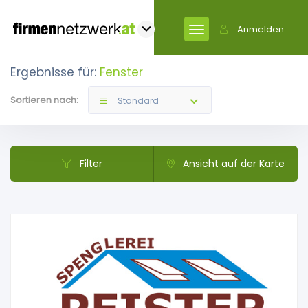
Anmelden
Ergebnisse für:
Fenster
Sortieren nach:
Standard
Filter
Ansicht auf der Karte