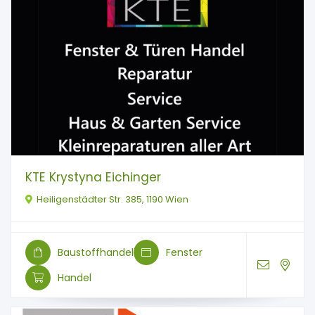
KTE Krystyna Eichinger
Heiligenstädter Str. 385, 1190 Wien
Baustoffhandel
Fenster
Handel