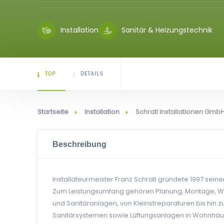
Installation
Sanitär & Heizungstechnik
TOP
DETAILS
Startseite
Installation
Schratl Installationen Gmb
Beschreibung
Installateurmeister Franz Schratl gründete 1997 se
Zum Leistungsumfang gehören Planung, Montage, War
und Sanitäranlagen, von Kleinstreparaturen bis hin
Sanitärsystemen sowie Lüftungsanlagen in Wohnhä