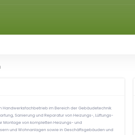
H
inen Handwerksfachbetrieb im Bereich der Gebäudetechnik.
tung, Sanierung und Reparatur von Heizungs-, Lüftungs-
 zur Montage von kompletten Heizungs- und
usern und Wohnanlagen sowie in Geschäftsgebäuden und