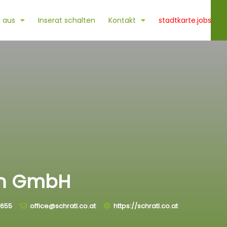
 aus
Inserat schalten
Kontakt
stadtkarte.jobs
nen GmbH
655
office@schratl.co.at
https://schratl.co.at