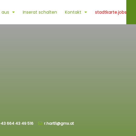
 aus
Inserat schalten
Kontakt
stadtkarte.jobs
43 664 43 49 516
r.hartl1@gmx.at