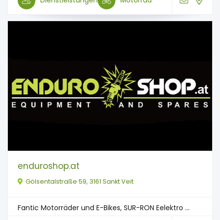
Dienstleistungen
Motorrad
enduroshop.at
Gölsentalstraße 59, 3161 Sankt Veit
Fantic Motorräder und E-Bikes, SUR-RON Eelektro ...