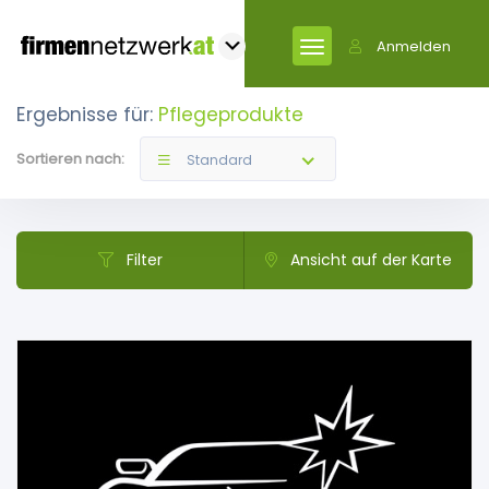
Anmelden
Ergebnisse für:
Pflegeprodukte
Sortieren nach:
Standard
Filter
Ansicht auf der Karte