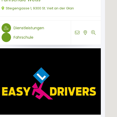
Stiegengasse 1, 9300 St. Veit an der Glan
Dienstleistungen
Fahrschule