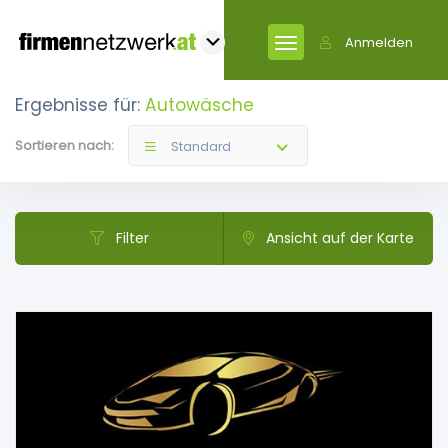
Anmelden
Ergebnisse für:
Autowäsche
Sortieren nach:
Standard
Filter
Ansicht auf der Karte