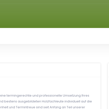
eine termingerechte und professionelle Umsetzung Ihres
d bestens ausgebildeten Holzfachleute individuell auf die
heit und Termintreue sind seit Anfang an Teil unserer