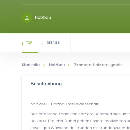
Holzbau
TOP
DETAILS
Startseite
Holzbau
Zimmerei holz drei gmbh
Beschreibung
holz drei – Holzbau mit Leidenschaft!
Das erfahrene Team von holz drei kümmert sich um 
Holzbau-Projekts. Dabei gehen unsere motivierten un
jeweiligen Wünsche des Kunden ein. Kundenzufrieden