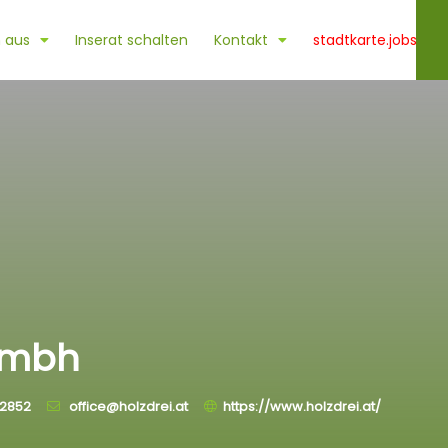
 aus
Inserat schalten
Kontakt
stadtkarte.jobs
 gmbh
2852
office@holzdrei.at
https://www.holzdrei.at/