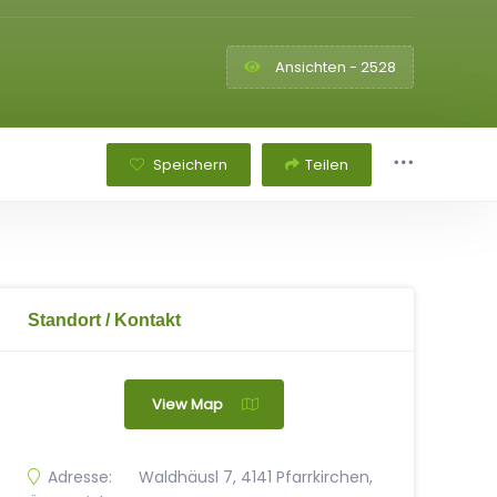
Ansichten - 2528
Speichern
Teilen
Standort / Kontakt
View Map
Adresse:
Waldhäusl 7, 4141 Pfarrkirchen,