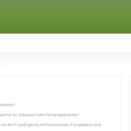
llation?
zept für Ihr Zuhause oder Firmengebäude?
en für Ihr Projekt gerne mit Fachwissen, Kompetenz und