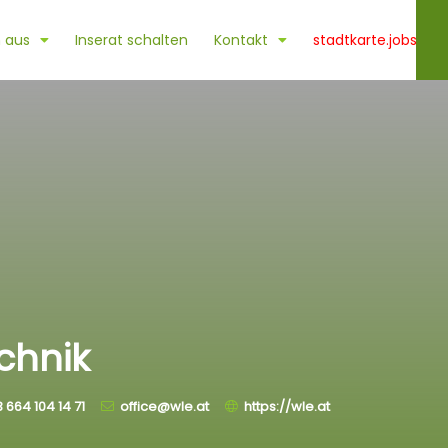
 aus
Inserat schalten
Kontakt
stadtkarte.jobs
echnik
 664 104 14 71
office@wle.at
https://wle.at