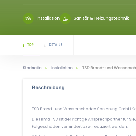
Installation
Sanitär & Heizungstechnik
TOP
DETAILS
Startseite
Installation
TSD Brand- und Wassersc
Beschreibung
TSD Brand- und Wasserschaden Sanierung GmbH Kom
Die Firma TSD ist der richtige Ansprechpartner für Si
Folgeschäden verhindert bzw. reduziert werden.