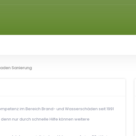
haden Sanierung
petenz im Bereich Brand- und Wasserschäden seit 1991
e, denn nur durch schnelle Hilfe können weitere