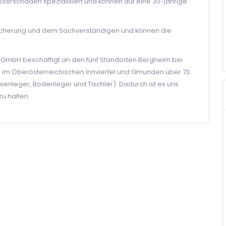
serschäden spezialisiert und können auf eine 30-jährige
rsicherung und dem Sachverständigen und können die
GmbH beschäftigt an den fünf Standorten Bergheim bei
u, im Oberösterreichischen Innviertel und Gmunden über 70
senleger, Bodenleger und Tischler). Dadurch ist es uns
u halten.