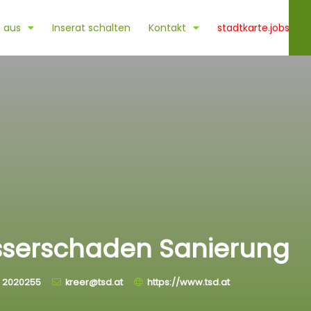
 aus
Inserat schalten
Kontakt
stadtkarte.jobs
sserschaden Sanierung
 2020255
kreer@tsd.at
https://www.tsd.at