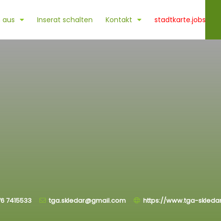
 aus
Inserat schalten
Kontakt
stadtkarte.jobs
6 7415533
tga.skledar@gmail.com
https://www.tga-skledar