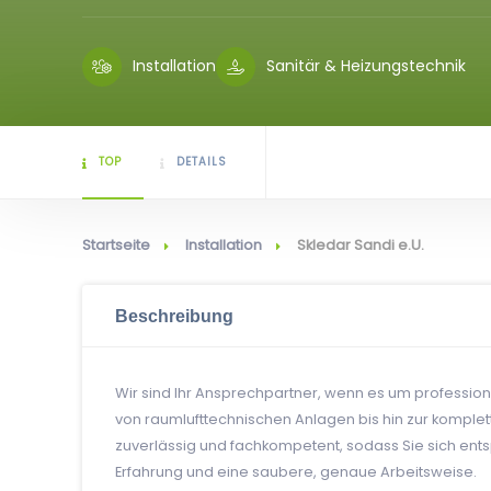
Installation
Sanitär & Heizungstechnik
TOP
DETAILS
Startseite
Installation
Skledar Sandi e.U.
Beschreibung
Wir sind Ihr Ansprechpartner, wenn es um professio
von raumlufttechnischen Anlagen bis hin zur komplett
zuverlässig und fachkompetent, sodass Sie sich ent
Erfahrung und eine saubere, genaue Arbeitsweise.