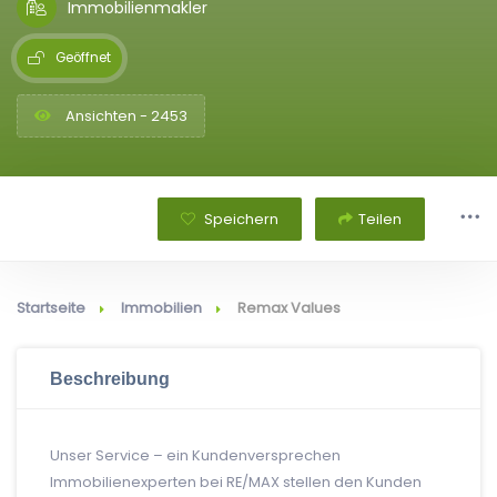
Immobilienmakler
Geöffnet
Ansichten - 2453
Speichern
Teilen
Startseite
Immobilien
Remax Values
Beschreibung
Unser Service – ein Kundenversprechen
Immobilienexperten bei RE/MAX stellen den Kunden