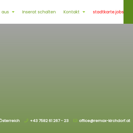
 aus
Inserat schalten
Kontakt
stadtkarte.jobs
Österreich
+43 7582 61 267 - 23
office@remax-kirchdorf.at