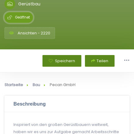
Gerüstbau
Geöffnet
Ansichten - 2220
Speichern
Teilen
Startseite
Bau
Pecan GmbH
Beschreibung
Inspiriert von den großen Gerüstbauern weltweit,
haben wir es uns zur Aufgabe gemacht Arbeitsschritte