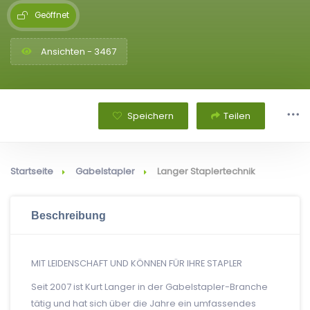
Geöffnet
Ansichten - 3467
Speichern
Teilen
Startseite
Gabelstapler
Langer Staplertechnik
Beschreibung
MIT LEIDENSCHAFT UND KÖNNEN FÜR IHRE STAPLER
Seit 2007 ist Kurt Langer in der Gabelstapler-Branche
tätig und hat sich über die Jahre ein umfassendes