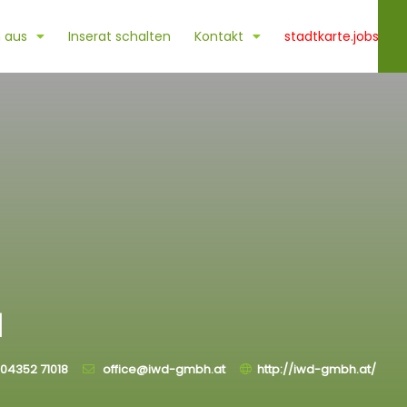
 aus
Inserat schalten
Kontakt
stadtkarte.jobs
H
04352 71018
office@​iwd-gmbh.at
http://iwd-gmbh.at/