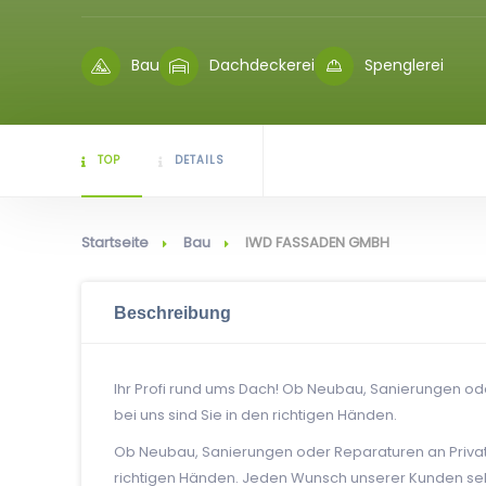
Bau
Dachdeckerei
Spenglerei
TOP
DETAILS
Startseite
Bau
IWD FASSADEN GMBH
Beschreibung
Ihr Profi rund ums Dach! Ob Neubau, Sanierungen o
bei uns sind Sie in den richtigen Händen.
Ob Neubau, Sanierungen oder Reparaturen an Privat
richtigen Händen. Jeden Wunsch unserer Kunden sehe