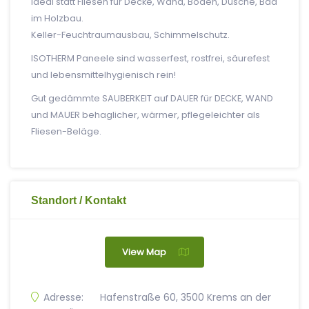
Ideal statt Fliesen für Decke, Wand, Boden, Dusche, Bad
im Holzbau.
Keller-Feuchtraumausbau, Schimmelschutz.
ISOTHERM Paneele sind wasserfest, rostfrei, säurefest
und lebensmittelhygienisch rein!
Gut gedämmte SAUBERKEIT auf DAUER für DECKE, WAND
und MAUER behaglicher, wärmer, pflegeleichter als
Fliesen-Beläge.
Standort / Kontakt
View Map
Adresse:
Hafenstraße 60, 3500 Krems an der