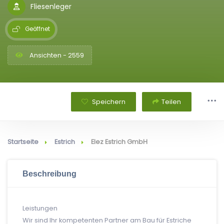
Fliesenleger
Geöffnet
Ansichten - 2559
Speichern
Teilen
Startseite
Estrich
Elez Estrich GmbH
Beschreibung
Leistungen
Wir sind Ihr kompetenten Partner am Bau für Estriche