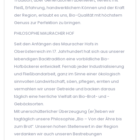
Tradition, über Generationen überliefert, vereint mit
Fleiß, Erfahrung, handwerklichem Können und der Kraft
der Region, erlaubt es uns, Bio-Qualität mit höchstem
Genuss zur Perfektion zu bringen.
PHILOSOPHIE MAURACHER HOF
Seit den Anfängen des Mauracher Hofs in
Oberösterreich im 17. Jahrhundert hat sich aus unserer
lebendigen Backtradition eine vorbildliche Bio-
Hofbäckerei entwickelt. Fernab jeder Industrialisierung
und Fließbandarbeit, ganz im Sinne einer ökologisch
sinnvollen Landwirtschaft, säen, pflegen, ernten und
vermahlen wir unser Getreide und backen daraus
täglich eine herrliche Vielfalt an Bio-Brot- und -
Gebäcksorten.
Mit unerschütterlicher Überzeugung (er)leben wir
tagtäglich unsere Philosophie „Bio – Von der Ähre bis
zum Brot“. Unseren hohen Stellenwert in der Region
verdanken wir auch unseren Bestrebungen