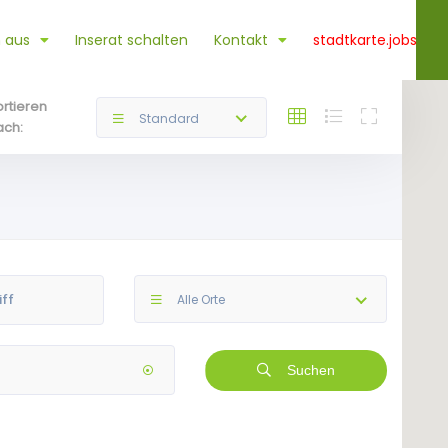
 aus
Inserat schalten
Kontakt
stadtkarte.jobs
ortieren
Standard
ach:
Alle Orte
Suchen