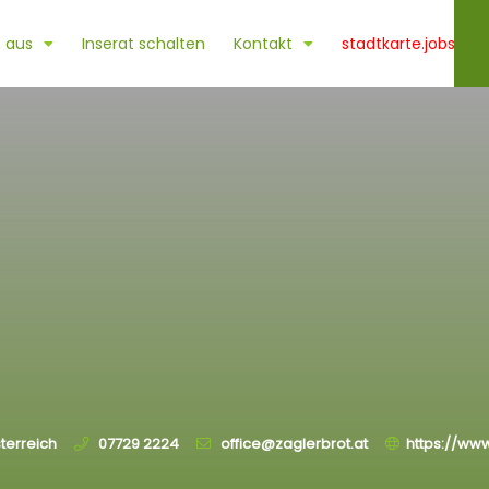
 aus
Inserat schalten
Kontakt
stadtkarte.jobs
terreich
07729 2224
office@zaglerbrot.at
https://www