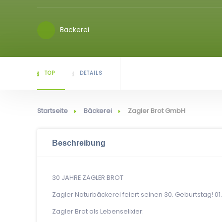
Bäckerei
TOP
DETAILS
Startseite
Bäckerei
Zagler Brot GmbH
Beschreibung
30 JAHRE ZAGLER BROT
Zagler Naturbäckerei feiert seinen 30. Geburtstag! 01
Zagler Brot als Lebenselixier: