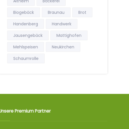
Altheim
Bäckerei
Biogebäck
Braunau
Brot
Handenberg
Handwerk
Jausengebäck
Mattighofen
Mehlspeisen
Neukirchen
Schaumrolle
Unsere Premium Partner