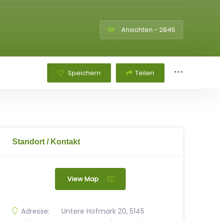
Ansichten - 2845
Speichern
Teilen
Standort / Kontakt
View Map
Adresse:
Untere Hofmark 20, 5145