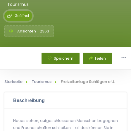
Tourismus
Geöffnet
Ansichten - 2363
Speichern
Teilen
Startseite
Tourismus
Freizeitanlage Schlögen e.U.
Beschreibung
Neues sehen, aufgeschlossenen Menschen begegnen
und Freundschaften schließen … all das können Sie in