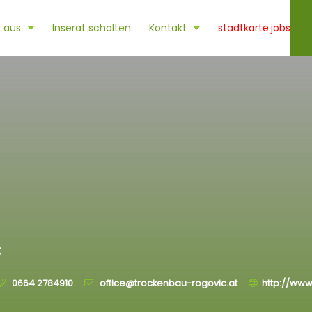
 aus
Inserat schalten
Kontakt
stadtkarte.jobs
c
0664 2784910
office@trockenbau-rogovic.at
http://www