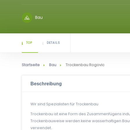
Bau
TOP
DETAILS
Startseite
Bau
Trockenbau Rogovic
Beschreibung
Wir sind Spezialisten für Trockenbau
Trockenbau ist eine Form des Zusammenfügens indus
Trockenbauweise werden keine wasserhaltigen Bausto
verwendet.