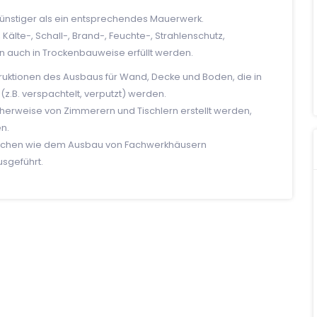
günstiger als ein entsprechendes Mauerwerk.
lte-, Schall-, Brand-, Feuchte-, Strahlenschutz,
 auch in Trockenbauweise erfüllt werden.
ktionen des Ausbaus für Wand, Decke und Boden, die in
(z.B. verspachtelt, verputzt) werden.
herweise von Zimmerern und Tischlern erstellt werden,
n.
reichen wie dem Ausbau von Fachwerkhäusern
sgeführt.