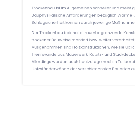
Trockenbau ist im Allgemeinen schneller und meist 
Bauphysikalische Anforderungen bezüglich Wärme-, Kä
Schlagsicherheit können durch jeweilige Maßnahmen
Der Trockenbau beinhaltet raumbegrenzende Konstru
trockener Bauweise montiert bzw. weiter verarbeitet 
Ausgenommen sind Holzkonstruktionen, wie sie üblic
Trennwände aus Mauerwerk, Rabitz- und Stuckdecke
Allerdings werden auch heutzutage noch in Teilbe
Holzständerwände der verschiedensten Bauarten au