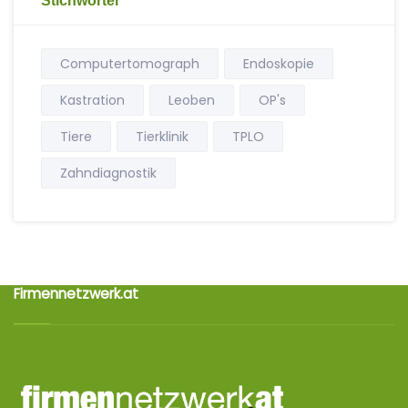
Stichwörter
Computertomograph
Endoskopie
Kastration
Leoben
OP's
Tiere
Tierklinik
TPLO
Zahndiagnostik
Firmennetzwerk.at