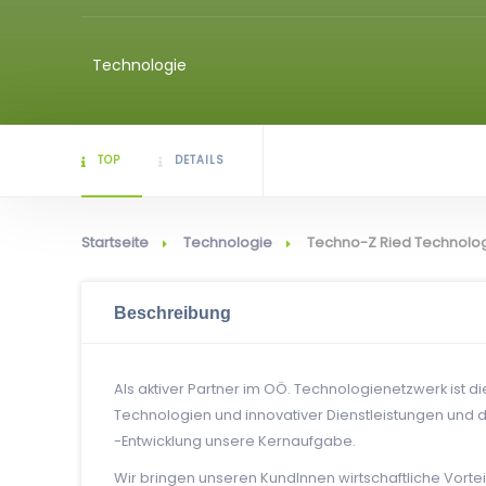
Technologie
TOP
DETAILS
Startseite
Technologie
Techno-Z Ried Technol
Beschreibung
Als aktiver Partner im OÖ. Technologienetzwerk ist d
Technologien und innovativer Dienstleistungen und
-Entwicklung unsere Kernaufgabe.
Wir bringen unseren KundInnen wirtschaftliche Vorte