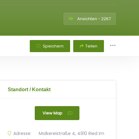
Ansichten - 2267
Speichern
Teilen
Standort / Kontakt
View Map
Adresse:
Molkereistraße 4, 4910 Ried im