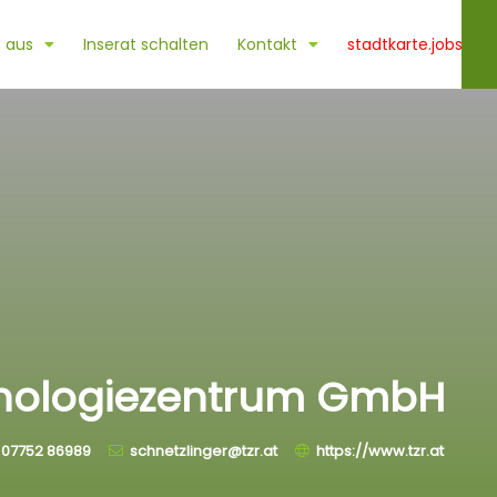
 aus
Inserat schalten
Kontakt
stadtkarte.jobs
hnologiezentrum GmbH
07752 86989
schnetzlinger@tzr.at
https://www.tzr.at