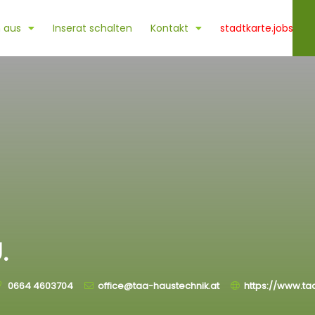
 aus
Inserat schalten
Kontakt
stadtkarte.jobs
.
0664 4603704
office@taa-haustechnik.at
https://www.ta