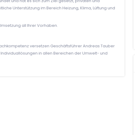
det und hat es sich zum Ziel gesetzt, privaten und
iche Unterstützung im Bereich Heizung, Klima, Lüftung und
e Umsetzung all Ihrer Vorhaben.
 Fachkompetenz versetzen Geschäftsführer Andreas Tauber
Individuallösungen in allen Bereichen der Umwelt- und