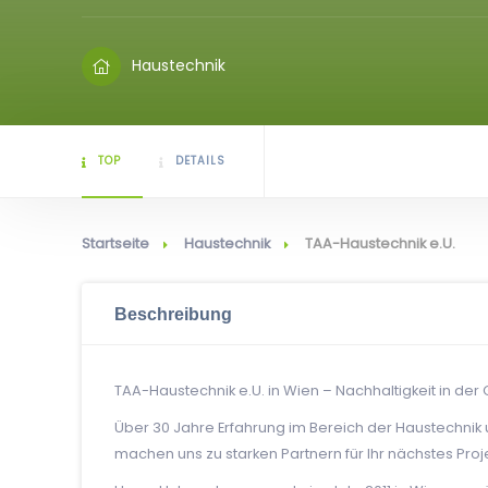
Haustechnik
TOP
DETAILS
Startseite
Haustechnik
TAA-Haustechnik e.U.
Beschreibung
TAA-Haustechnik e.U. in Wien – Nachhaltigkeit in de
Über 30 Jahre Erfahrung im Bereich der Haustechni
machen uns zu starken Partnern für Ihr nächstes Proje