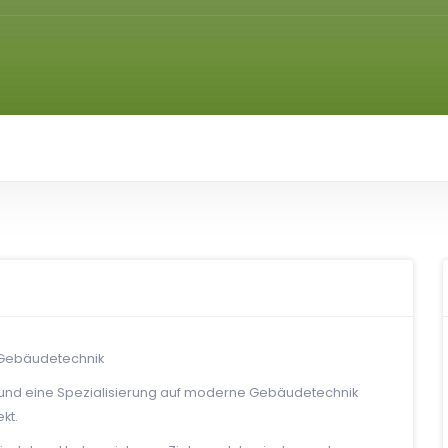
r Gebäudetechnik
k und eine Spezialisierung auf moderne Gebäudetechnik
kt.