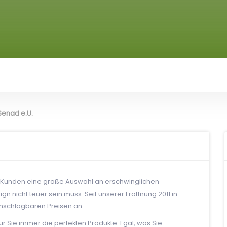
enad e.U.
 Kunden eine große Auswahl an erschwinglichen
 nicht teuer sein muss. Seit unserer Eröffnung 2011 in
unschlagbaren Preisen an.
r Sie immer die perfekten Produkte. Egal, was Sie