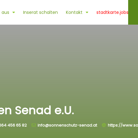
 aus
Inserat schalten
Kontakt
stadtkarte.jobs
n Senad e.U.
664 456 65 82
info@sonnenschutz-senad.at
https://www.s