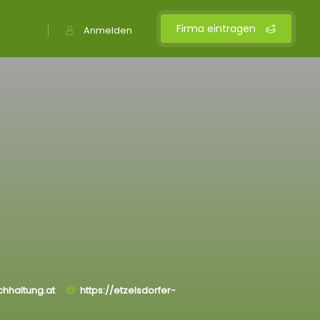
Firma eintragen
Anmelden
chhaltung.at
https://etzelsdorfer-