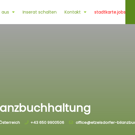
 aus
Inserat schalten
Kontakt
stadtkarte.jobs
Bilanzbuchhaltung
Österreich
+43 650 9900506
office@etzelsdorfer-bilanzbu