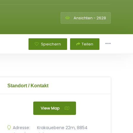
Ansichten - 2628
Speichern
Teilen
Standort / Kontakt
View Map
Adresse:
Krakauebene 22m, 8854