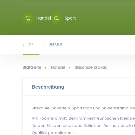
Handel
Sport
TOP
DETAILS
Startseite
Handel
Skischule Krakau
Beschreibung
Skischule, Skiverleih, Sportshop und Skiwerkstatt in d
Am Tockneralmlift, dem familienfreundlichen Kleins
für den Skisport eine neue Definition. Auf individuel
Qualität garantieren –