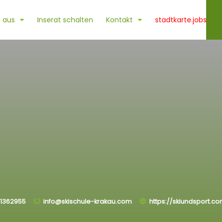
 aus
Inserat schalten
Kontakt
stadtkarte.jobs
1362955
info@skischule-krakau.com
https://skiundsport.c