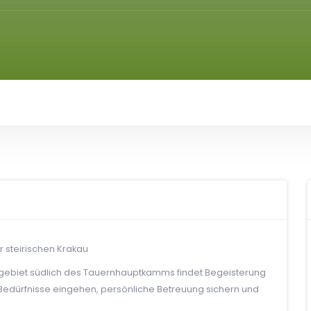
er steirischen Krakau
kigebiet südlich des Tauernhauptkamms findet Begeisterung
le Bedürfnisse eingehen, persönliche Betreuung sichern und