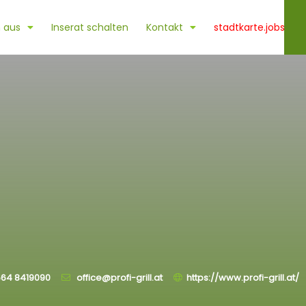
 aus
Inserat schalten
Kontakt
stadtkarte.jobs
64 8419090
office@profi-grill.at
https://www.profi-grill.at/