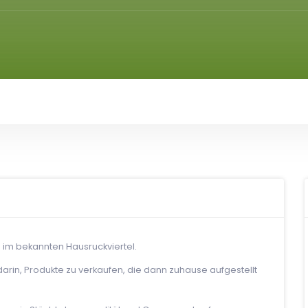
ch im bekannten Hausruckviertel.
rin, Produkte zu verkaufen, die dann zuhause aufgestellt