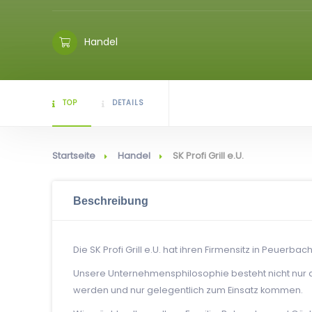
Handel
TOP
DETAILS
Startseite
Handel
SK Profi Grill e.U.
Beschreibung
Die SK Profi Grill e.U. hat ihren Firmensitz in Peuerba
Unsere Unternehmensphilosophie besteht nicht nur da
werden und nur gelegentlich zum Einsatz kommen.