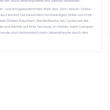
ten ein Stück Lebensqualität und Genuss verkaufen.
rbeits- und erfolgsbestimmten Welt, das „Sich–etwas–Gutes–
 kurz kommt. Die besonders hochwertigen Griller von Profi-
eit (Grillen, Räuchern, Steckerlfische, etc.) jederzeit die
de und Nächte auf Ihrer Terrasse, im Garten, beim Campen
l Freude und nachweislich mehr Lebensfreude durch den