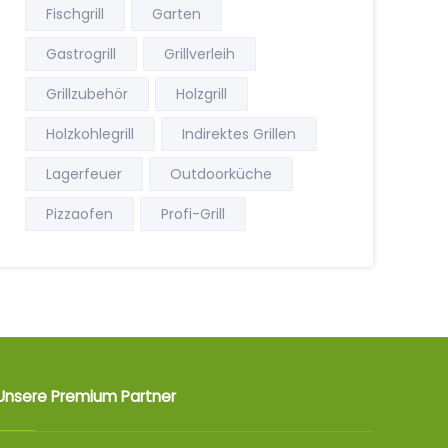
Fischgrill
Garten
Gastrogrill
Grillverleih
Grillzubehör
Holzgrill
Holzkohlegrill
Indirektes Grillen
Lagerfeuer
Outdoorküche
Pizzaofen
Profi-Grill
Unsere Premium Partner