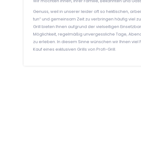
Wir möchten Ihnen, Ihrer Familie, Bekannten und Gäs
Genuss, weil in unserer leider oft so hektischen, a
tun“ und gemeinsam Zeit zu verbringen häufig viel zu
Grill bieten Ihnen aufgrund der vielseitigen Einsetzbark
Möglichkeit, regelmäßig unvergessliche Tage, Aben
zu erleben. In diesem Sinne wünschen wir Ihnen vie
Kauf eines exklusiven Grills von Profi-Grill.