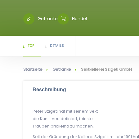
Getränke
Handel
TOP
DETAILS
Startseite
Getränke
Sektkellerei Szigeti GmbH
Beschreibung
Peter Szigeti hat mit seinem Sekt
die Kunst neu definiert, feinste
Trauben prickelnd zu machen.
Seit der Gründung der Kellerei Szigeti im Jahr 1991 h