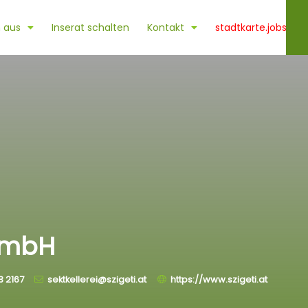
 aus
Inserat schalten
Kontakt
stadtkarte.jobs
 GmbH
3 2167
sektkellerei@szigeti.at
https://www.szigeti.at