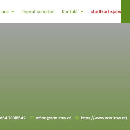
 aus
Inserat schalten
Kontakt
stadtkarte.jobs
664 73815542
office@san-mw.at
https://www.san-mw.at/