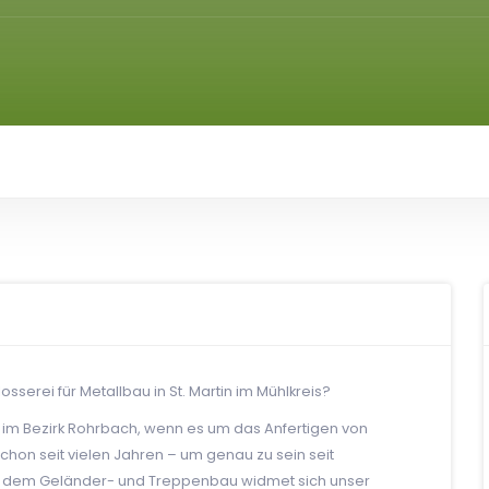
serei für Metallbau in St. Martin im Mühlkreis?
r im Bezirk Rohrbach, wenn es um das Anfertigen von
chon seit vielen Jahren – um genau zu sein seit
en dem Geländer- und Treppenbau widmet sich unser