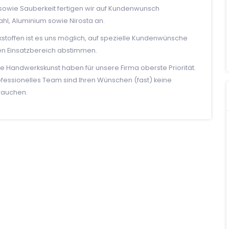
lt sowie Sauberkeit fertigen wir auf Kundenwunsch
l, Aluminium sowie Nirosta an.
stoffen ist es uns möglich, auf spezielle Kundenwünsche
en Einsatzbereich abstimmen.
ve Handwerkskunst haben für unsere Firma oberste Priorität.
essionelles Team sind Ihren Wünschen (fast) keine
brauchen.