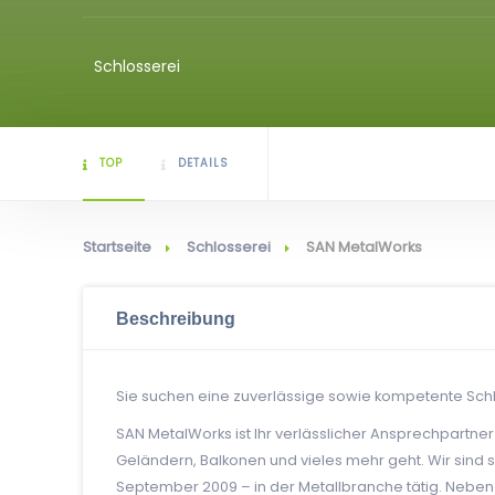
Schlosserei
TOP
DETAILS
Startseite
Schlosserei
SAN MetalWorks
Beschreibung
Sie suchen eine zuverlässige sowie kompetente Schlos
SAN MetalWorks ist Ihr verlässlicher Ansprechpartne
Geländern, Balkonen und vieles mehr geht. Wir sind s
September 2009 – in der Metallbranche tätig. Neb