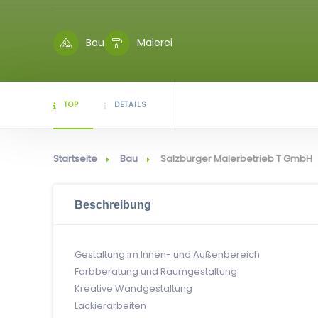
Bau
Malerei
TOP
DETAILS
Startseite
Bau
Salzburger Malerbetrieb T GmbH
Beschreibung
Gestaltung im Innen- und Außenbereich
Farbberatung und Raumgestaltung
Kreative Wandgestaltung
Lackierarbeiten