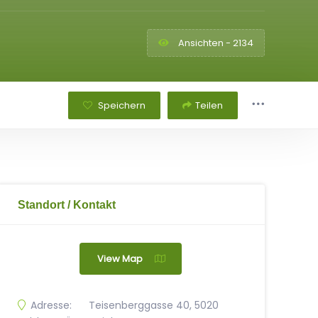
Ansichten - 2134
Speichern
Teilen
Standort / Kontakt
View Map
Adresse:
Teisenberggasse 40, 5020