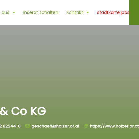
 aus
Inserat schalten
Kontakt
stadtkarte.jobs
 & Co KG
2 82244-0
geschaeft@holzer.or.at
https://www.holzer.or.at