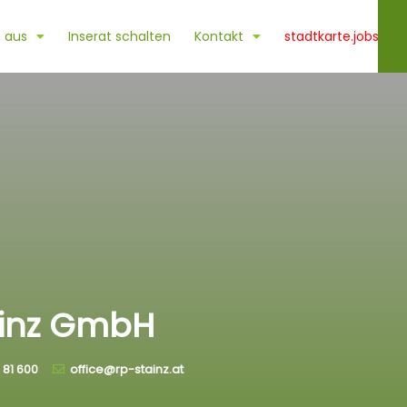
 aus
Inserat schalten
Kontakt
stadtkarte.jobs
ainz GmbH
 81 600
office@rp-stainz.at