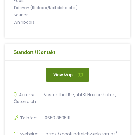
Pools
Teichen (Biotope/Koiteiche etc.)
Saunen
Whirlpools
Standort / Kontakt
View Map
Adresse:
Vestenthal 197, 4431 Haidershofen,
Österreich
Telefon:
0650 8595111
Website:
https://poolundteichwerkstatt.at/