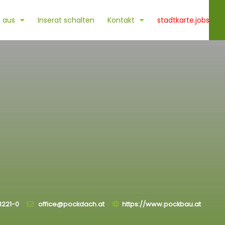
 aus
Inserat schalten
Kontakt
stadtkarte.jobs
8221-0
office@pockdach.at
https://www.pockbau.at